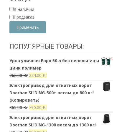
Доступность
В наличии
Предзаказ
Применить
ПОПУЛЯРНЫЕ ТОВАРЫ:
Урна уличная Евро 50 л без пепельницы
цинк полимер
Первоначальная
Текущая
262.00
Br
224.00
Br
цена
цена:
Электропривод для откатных ворот
составляла
224.00 Br.
Doorhan SLIDING-500+ весом до 800 кг!
262.00 Br.
(Копировать)
Первоначальная
Текущая
865.00
Br
790.00
Br
цена
цена:
Электропривод для откатных ворот
составляла
790.00 Br.
Doorhan SLIDING-1300 весом до 1300 кг!
865.00 Br.
Первоначальная
Текущая