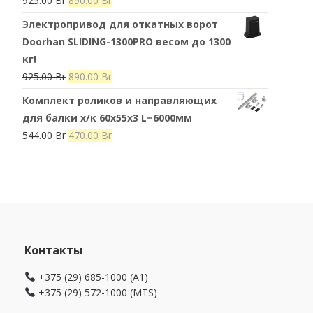
925.00
Br
890.00
Br
цена
цена:
Электропривод для откатных ворот
составляла
890.00 Br.
Doorhan SLIDING-1300PRO весом до 1300
925.00 Br.
кг!
Первоначальная
Текущая
925.00
Br
890.00
Br
цена
цена:
Комплект роликов и направляющих
составляла
890.00 Br.
для балки х/к 60х55х3 L=6000мм
925.00 Br.
Первоначальная
Текущая
544.00
Br
470.00
Br
цена
цена:
составляла
470.00 Br.
544.00 Br.
Контакты
+375 (29) 685-1000 (A1)
+375 (29) 572-1000 (MTS)