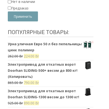
Нет в наличии
Предзаказ
Применить
ПОПУЛЯРНЫЕ ТОВАРЫ:
Урна уличная Евро 50 л без пепельницы
цинк полимер
Первоначальная
Текущая
262.00
Br
224.00
Br
цена
цена:
Электропривод для откатных ворот
составляла
224.00 Br.
Doorhan SLIDING-500+ весом до 800 кг!
262.00 Br.
(Копировать)
Первоначальная
Текущая
865.00
Br
790.00
Br
цена
цена:
Электропривод для откатных ворот
составляла
790.00 Br.
Doorhan SLIDING-1300 весом до 1300 кг!
865.00 Br.
Первоначальная
Текущая
925.00
Br
890.00
Br
цена
цена: