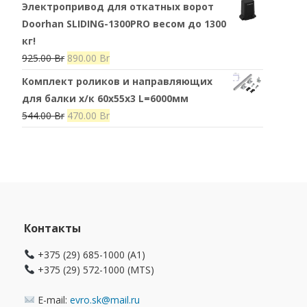
Электропривод для откатных ворот
составляла
890.00 Br.
Doorhan SLIDING-1300PRO весом до 1300
925.00 Br.
кг!
Первоначальная
Текущая
925.00
Br
890.00
Br
цена
цена:
Комплект роликов и направляющих
составляла
890.00 Br.
для балки х/к 60х55х3 L=6000мм
925.00 Br.
Первоначальная
Текущая
544.00
Br
470.00
Br
цена
цена:
составляла
470.00 Br.
544.00 Br.
Контакты
+375 (29) 685-1000 (A1)
+375 (29) 572-1000 (MTS)
E-mail:
evro.sk@mail.ru