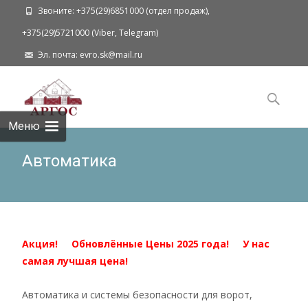
Звоните: +375(29)6851000 (отдел продаж),
+375(29)5721000 (Viber, Telegram)
Эл. почта: evro.sk@mail.ru
Наверх
Поиск
для:
Меню
Автоматика
Акция! Обновлённые Цены 2025 года! У нас
самая лучшая цена!
Автоматика и системы безопасности для ворот,