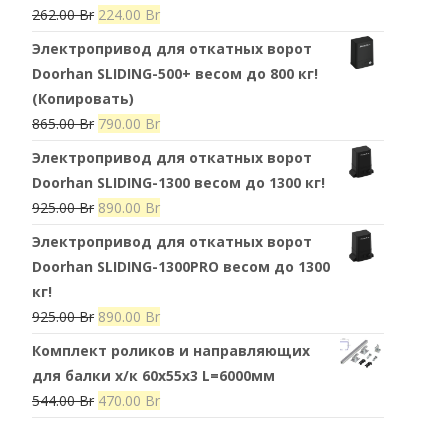
Первоначальная
Текущая
262.00
Br
224.00
Br
цена
цена:
Электропривод для откатных ворот
составляла
224.00 Br.
Doorhan SLIDING-500+ весом до 800 кг!
262.00 Br.
(Копировать)
Первоначальная
Текущая
865.00
Br
790.00
Br
цена
цена:
Электропривод для откатных ворот
составляла
790.00 Br.
Doorhan SLIDING-1300 весом до 1300 кг!
865.00 Br.
Первоначальная
Текущая
925.00
Br
890.00
Br
цена
цена:
Электропривод для откатных ворот
составляла
890.00 Br.
Doorhan SLIDING-1300PRO весом до 1300
925.00 Br.
кг!
Первоначальная
Текущая
925.00
Br
890.00
Br
цена
цена:
Комплект роликов и направляющих
составляла
890.00 Br.
для балки х/к 60х55х3 L=6000мм
925.00 Br.
Первоначальная
Текущая
544.00
Br
470.00
Br
цена
цена: