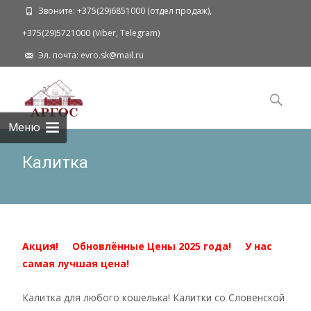
Звоните: +375(29)6851000 (отдел продаж),
+375(29)5721000 (Viber, Telegram)
Эл. почта: evro.sk@mail.ru
Наверх
Поиск
для:
Меню
Калитка
Акция! Обновлённые Цены 2025 года! У нас
самая лучшая цена!
Калитка для любого кошелька! Калитки со Словенской